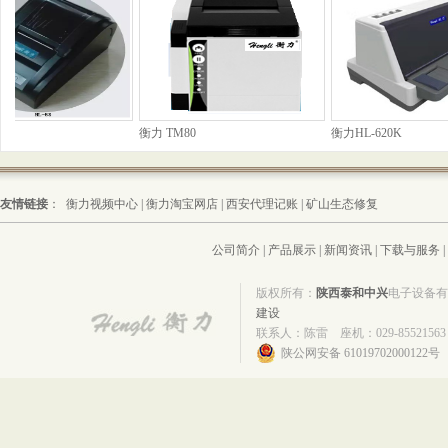
P
衡力 TM80
衡力HL-620K
友情链接
：
衡力视频中心
|
衡力淘宝网店
|
西安代理记账
|
矿山生态修复
公司简介
|
产品展示
|
新闻资讯
|
下载与服务
|
版权所有：
陕西泰和中兴
电子设备
建设
联系人：陈雷 座机：029-85521563 
陕公网安备 61019702000122号