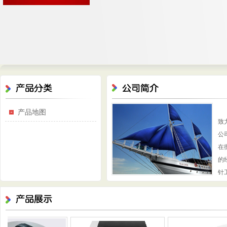
陕
产品地图
致
公
在
的
针工