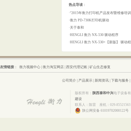
热点导读
：
·“2015年衡力打印机产品发布暨维修培
·衡力 PD-730K打印机驱动
·关于泰和
·HENGLI 衡力 NX-530 驱动程序
·HENGLI 衡力 NX-530+【新版】 驱动
友情链接
：
衡力视频中心
|
衡力淘宝网店
|
西安代理记账
|
矿山生态修复
公司简介
|
产品展示
|
新闻资讯
|
下载与服务
|
版权所有：
陕西泰和中兴
电子设备
建设
联系人：陈雷 座机：029-85521563 
陕公网安备 61019702000122号