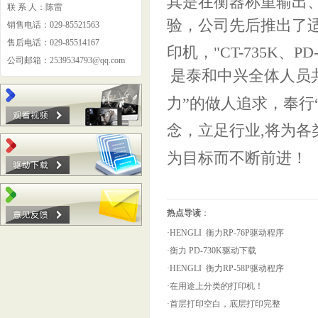
其是在衡器称重输出
联 系 人：陈雷
验，公司先后推出了适
销售电话：029-85521563
售后电话：029-85514167
印机，"CT-735K、
公司邮箱：2539534793@qq.com
是泰和中兴全体人员
力”的做人追求，奉行
念，立足行业,将为
为目标而不断前进！
热点导读
：
·HENGLI 衡力RP-76P驱动程序
·衡力 PD-730K驱动下载
·HENGLI 衡力RP-58P驱动程序
·在用途上分类的打印机！
·首层打印空白，底层打印完整